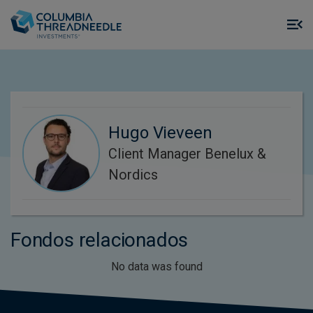
Skip to main content
M
m
o
Hugo Vieveen
Client Manager Benelux &
Nordics
Fondos relacionados
No data was found