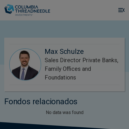
Skip to main content
M
m
o
Max Schulze
Sales Director Private Banks,
Family Offices and
Foundations
Fondos relacionados
No data was found