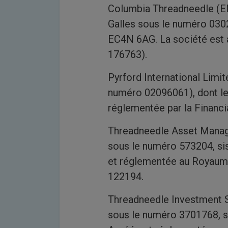
Columbia Threadneedle (EM
Galles sous le numéro 0302
EC4N 6AG. La société est a
176763).
Pyrford International Limit
numéro 02096061), dont le
réglementée par la Financi
Threadneedle Asset Manage
sous le numéro 573204, si
et réglementée au Royaume
122194.
Threadneedle Investment Se
sous le numéro 3701768, s