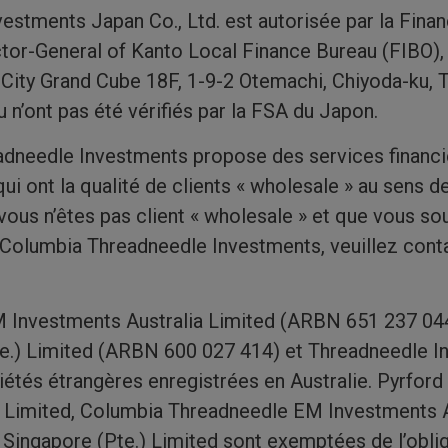
stments Japan Co., Ltd. est autorisée par la Finan
tor-General of Kanto Local Finance Bureau (FIBO),
 City Grand Cube 18F, 1-9-2 Otemachi, Chiyoda-ku, 
u n’ont pas été vérifiés par la FSA du Japon.
adneedle Investments propose des services financie
i ont la qualité de clients « wholesale » au sens de 
vous n’êtes pas client « wholesale » et que vous so
 Columbia Threadneedle Investments, veuillez cont
 Investments Australia Limited (ARBN 651 237 04
e.) Limited (ARBN 600 027 414) et Threadneedle I
étés étrangères enregistrées en Australie. Pyrford 
l Limited, Columbia Threadneedle EM Investments A
ingapore (Pte.) Limited sont exemptées de l’oblig