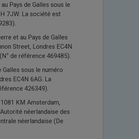
au Pays de Galles sous le
1H 7JW. La société est
9283).
rre et au Pays de Galles
annon Street, Londres EC4N
 (N° de référence 469485).
e Galles sous le numéro
ondres EC4N 6AG. La
référence 426349).
E, 1081 KM Amsterdam,
Autorité néerlandaise des
ntrale néerlandaise (De