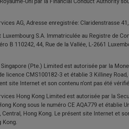
Royaume-Uni par la Financial Conduct Authority so
vices AG, Adresse enregistrée: Claridenstrasse 41,
Luxembourg S.A. Immatriculée au Registre de Co
ro B 110242, 44, Rue de la Vallée, L-2661 Luxemb
ingapore (Pte.) Limited est autorisée par la Mone
de licence CMS100182-3 et établie 3 Killiney Road
t site Internet et son contenu n’ont pas été vérifi
vices Hong Kong Limited est autorisée par la Secu
Hong Kong sous le numéro CE AQA779 et établie U
 Central, Hong Kong. Le présent site Internet et so
g Kong.