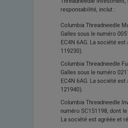
Threadneedle Investment, l
responsabilité, inclut :
Columbia Threadneedle Man
Galles sous le numéro 0051
EC4N 6AG. La société est a
119230).
Columbia Threadneedle Fun
Galles sous le numéro 0217
EC4N 6AG. La société est a
121940).
Columbia Threadneedle Inv
numéro SC151198, dont le 
La société est agréée et r