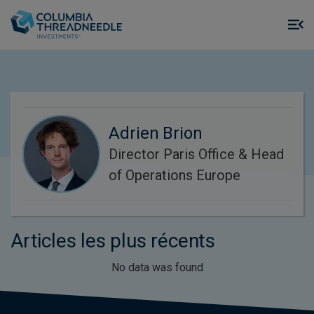
Skip to main content
M
m
o
Adrien Brion
Director Paris Office & Head
of Operations Europe
Articles les plus récents
No data was found