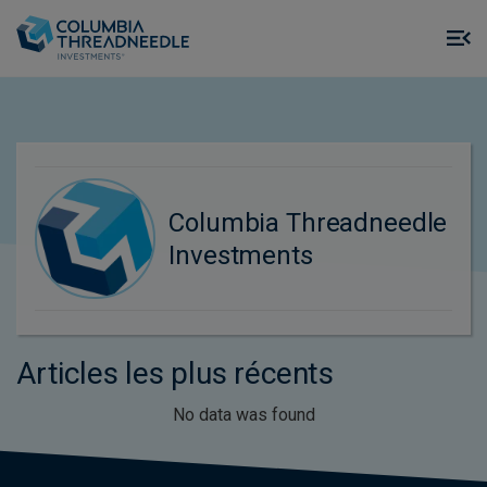
Skip to main content
M
m
o
Columbia Threadneedle
Investments
Articles les plus récents
No data was found